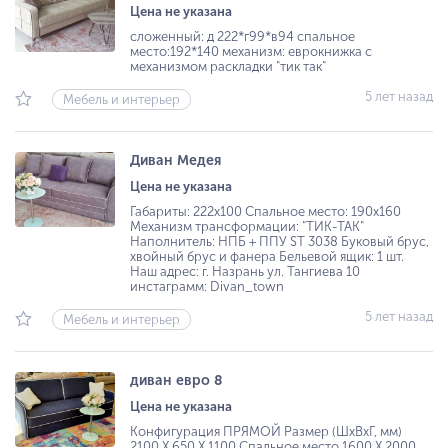
Цена не указана
сложенный: д 222*г99*в94 спальное
место:192*140 механизм: еврокнижка с
механизмом раскладки "тик так"
5 лет назад
Мебель и интерьер
Диван Медея
Цена не указана
Габариты: 222х100 Спальное место: 190х160
Механизм трансформации: "ТИК-ТАК"
Наполнитель: НПБ + ППУ ST 3038 Буковый брус,
хвойный брус и фанера Бельевой ящик: 1 шт.
Наш адрес: г. Назрань ул. Тангиева 10
инстаграмм: Divan_town
5 лет назад
Мебель и интерьер
диван евро 8
Цена не указана
Конфигурация ПРЯМОЙ Размер (ШхВхГ, мм)
2100 Х 650 Х 1100 Спальное место 1600 Х 2000