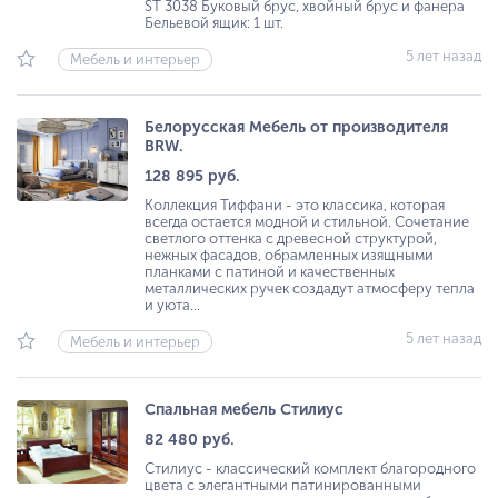
ST 3038 Буковый брус, хвойный брус и фанера
Бельевой ящик: 1 шт.
5 лет назад
Мебель и интерьер
Белорусская Мебель от производителя
BRW.
128 895 руб.
Коллекция Тиффани - это классика, которая
всегда остается модной и стильной. Сочетание
светлого оттенка с древесной структурой,
нежных фасадов, обрамленных изящными
планками с патиной и качественных
металлических ручек создадут атмосферу тепла
и уюта...
5 лет назад
Мебель и интерьер
Спальная мебель Стилиус
82 480 руб.
Стилиус - классический комплект благородного
цвета с элегантными патинированными