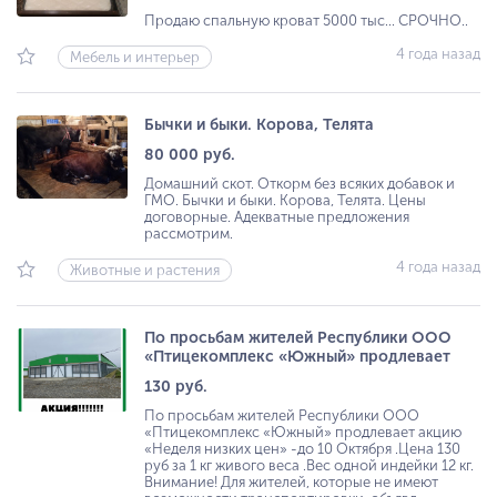
Продаю спальную кроват 5000 тыс... СРОЧНО..
4 года назад
Мебель и интерьер
Бычки и быки. Корова, Телята
80 000 руб.
Домашний скот. Откорм без всяких добавок и
ГМО. Бычки и быки. Корова, Телята. Цены
договорные. Адекватные предложения
рассмотрим.
4 года назад
Животные и растения
По просьбам жителей Республики ООО
«Птицекомплекс «Южный» продлевает
130 руб.
По просьбам жителей Республики ООО
«Птицекомплекс «Южный» продлевает акцию
«Неделя низких цен» -до 10 Октября .Цена 130
руб за 1 кг живого веса .Вес одной индейки 12 кг.
Внимание! Для жителей, которые не имеют