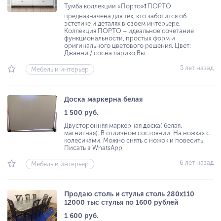
Тумба коллекции «Порто»❗️ ПОРТО
предназначена для тех, кто заботится об
эстетике и деталях в своем интерьере.
Коллекция ПОРТО – идеальное сочетание
функциональности, простых форм и
оригинального цветового решения. Цвет:
Джанни / сосна ларико Вы...
5 лет назад
Мебель и интерьер
Доска маркерна белая
1 500 руб.
Двусторонняя маркерная доска( белая,
магнитная). В отличном состоянии. На ножках с
колесиками. Можно снять с ножок и повесить.
Писать в WhatsApp.
6 лет назад
Мебель и интерьер
Продаю столь и стулья столь 280х110
12000 тыс стулья по 1600 рублей
1 600 руб.