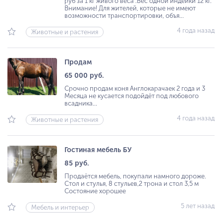
руб за 1 кг живого веса .Вес одной индейки 12 кг.
Внимание! Для жителей, которые не имеют
возможности транспортировки, объя...
4 года назад
Животные и растения
Продам
65 000 руб.
Срочно продам коня Англокарачаек 2 года и 3
Месяца не кусается подойдёт под любового
всадника...
4 года назад
Животные и растения
Гостиная мебель БУ
85 руб.
Продаётся мебель, покупали намного дороже.
Стол и стулья, 8 стульев,2 трона и стол 3,5 м
Состояние хорошее
5 лет назад
Мебель и интерьер