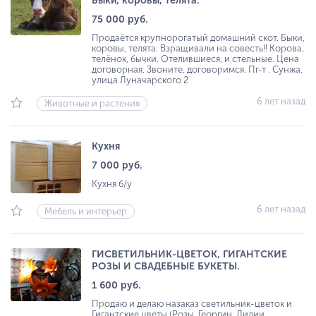
Быки, коровы, телята.
75 000 руб.
Продаётся крупнорогатый домашний скот. Быки,
коровы, телята. Взращивали на совесть!! Корова,
телёнок, бычки. Отелившиеся, и стельные. Цена
договорная. Звоните, договоримся. Пг-т . Сунжа,
улица Луначарского 2
6 лет назад
Животные и растения
Кухня
7 000 руб.
Кухня б/у
6 лет назад
Мебель и интерьер
ГИСВЕТИЛЬНИК-ЦВЕТОК, ГИГАНТСКИЕ
РОЗЫ И СВАДЕБНЫЕ БУКЕТЫ.
1 600 руб.
Продаю и делаю назаказ светильник-цветок и
Гигантские цветы (Розы, Георгин, Лилии,