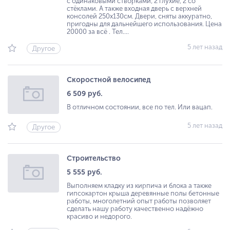
с одинаковыми створками, 2 глухие, 2 со
стёклами. А также входная дверь с верхней
консолей 250х130см. Двери, сняты аккуратно,
пригодны для дальнейшего использования. Цена
20000 за всё . Тел....
5 лет назад
Другое
Скоростной велосипед
6 509 руб.
В отличном состоянии, все по тел. Или вацап.
5 лет назад
Другое
Строительство
5 555 руб.
Выполняем кладку из кирпича и блока а также
гипсокартон крыша деревянные полы бетонные
работы, многолетний опыт работы позволяет
сделать нашу работу качественно надёжно
красиво и недорого.