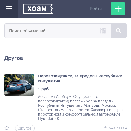
Войти
Другое
Перевозки(такси) за пределы Республики
Ингушетия
1 руб.
Ассаламу Алейкум. Осуществляю
перевозки(такси) пассажиров за пределы
Республики Ингушетия в Минводы,Москва,
Ставрополь,Нальчик,Ростов, Хасавюрт и т. д. на
просторном и комфортабельном автомобиле
Hyundai i40.
4 года назад
Другое