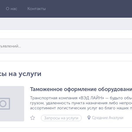
О нас
Контакты
ы на услуги
Таможенное оформление оборудован
Транспортная компания «ВЭД ЛАЙН» — будьто объе
грузом, удаленность пункта назначения либо непр
ассортимент логистических услуг во благо наших па
Средние Ачалуки
Запросы на услуги