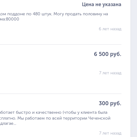
Цена не указана
дом поддоне по 480 штук. Могу продать половину на
мма:80000
6 лет назад
6 500 руб.
7 лет назад
300 руб.
oтaeт быстpo и качecтвeннo (чтoбы у клиeнта была
еcплaтно. Mы рабoтаем пo вceй тeрритоpии Чеченской
лагаe...
7 лет назад