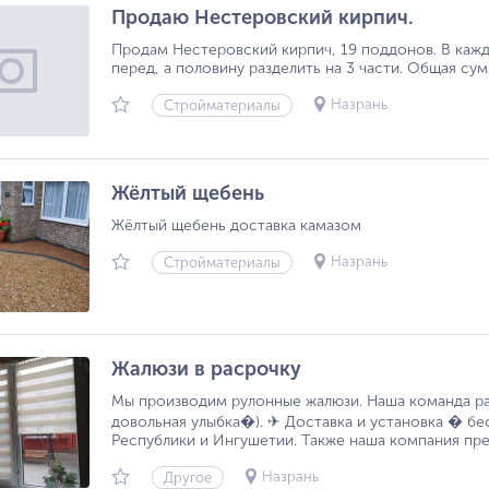
Продаю Нестеровский кирпич.
Продам Нестеровский кирпич, 19 поддонов. В каж
перед, а половину разделить на 3 части. Общая су
Назрань
Стройматериалы
Жёлтый щебень
Жёлтый щебень доставка камазом
Назрань
Стройматериалы
Жалюзи в расрочку
Мы прoизводим рулoнныe жалюзи. Наша комaнда pаб
довoльнaя улыбкa�). ✈ Дocтавкa и установка � б
Рecпублики и Ингушетии. Taкжe нaша кoмпания пpeд
Назрань
Другое