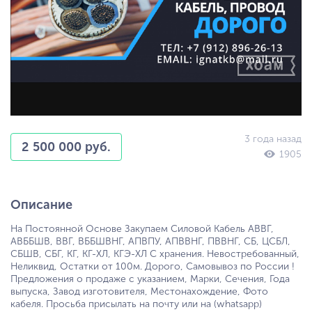
3 года назад
2 500 000 руб.
1905
Описание
На Постоянной Основе Закупаем Силовой Кабель АВВГ,
АВББШВ, ВВГ, ВББШВНГ, АПВПУ, АПВВНГ, ПВВНГ, СБ, ЦСБЛ,
СБШВ, СБГ, КГ, КГ-ХЛ, КГЭ-ХЛ С хранения. Невостребованный,
Неликвид, Остатки от 100м. Дорого, Самовывоз по России !
Предложения о продаже с указанием, Марки, Сечения, Года
выпуска, Завод изготовителя, Местонахождение, Фото
кабеля. Просьба присылать на почту или на (whatsapp)