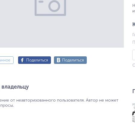
Н
и
Г
П
анное
Поделиться
Поделиться
С
 владельцу
ение от неавторизованного пользователя. Автор не может
опросы.