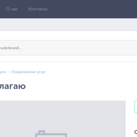
О нас
Контакты
луги
Предложение услуг
лагаю